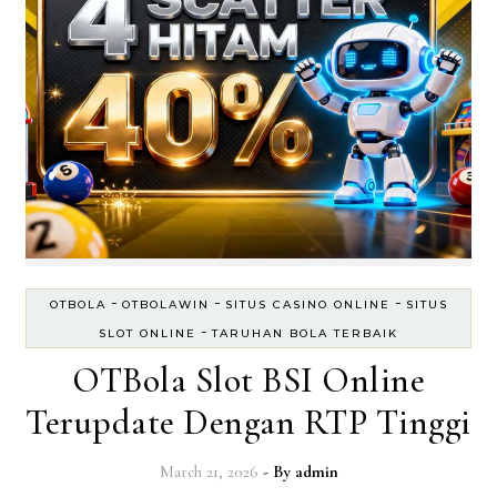
-
-
-
OTBOLA
OTBOLAWIN
SITUS CASINO ONLINE
SITUS
-
SLOT ONLINE
TARUHAN BOLA TERBAIK
OTBola Slot BSI Online
Terupdate Dengan RTP Tinggi
March 21, 2026
- By
admin