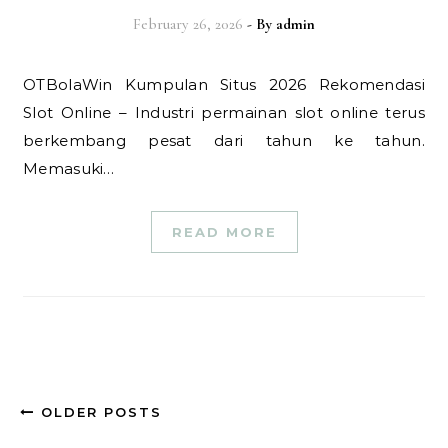
February 26, 2026
- By
admin
OTBolaWin Kumpulan Situs 2026 Rekomendasi
Slot Online – Industri permainan slot online terus
berkembang pesat dari tahun ke tahun.
Memasuki…
READ MORE
OLDER POSTS