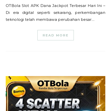
OTBola Slot APK Dana Jackpot Terbesar Hari Ini –
Di era digital seperti sekarang, perkembangan
teknologi telah membawa perubahan besar…
READ MORE