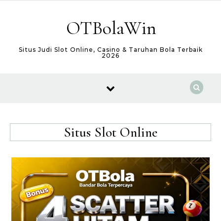
Skip to content
OTBolaWin
Situs Judi Slot Online, Casino & Taruhan Bola Terbaik
2026
Situs Slot Online