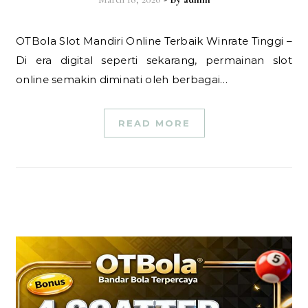
OTBola Slot Mandiri Online Terbaik Winrate Tinggi –
Di era digital seperti sekarang, permainan slot
online semakin diminati oleh berbagai…
READ MORE