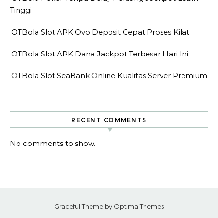
Tinggi
OTBola Slot APK Ovo Deposit Cepat Proses Kilat
OTBola Slot APK Dana Jackpot Terbesar Hari Ini
OTBola Slot SeaBank Online Kualitas Server Premium
RECENT COMMENTS
No comments to show.
Graceful Theme by
Optima Themes