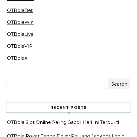
OTBolaBet
OTBolaWin
OTBolaLive
OTBolaVIP
OTBolaX
Search
RECENT POSTS
OTBola Slot Online Paling Gacor Hari Ini Terbukti
OTBola Poker Tanpa Delay Peluang Jackpot Lebih