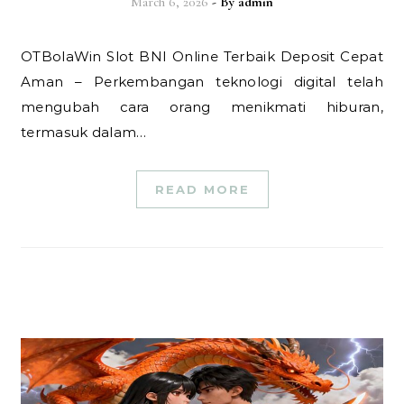
March 6, 2026
- By
admin
OTBolaWin Slot BNI Online Terbaik Deposit Cepat
Aman – Perkembangan teknologi digital telah
mengubah cara orang menikmati hiburan,
termasuk dalam…
READ MORE