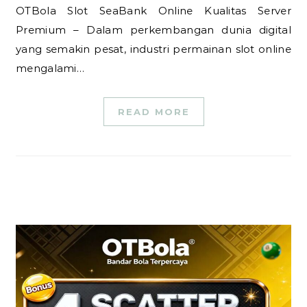
OTBola Slot SeaBank Online Kualitas Server
Premium – Dalam perkembangan dunia digital
yang semakin pesat, industri permainan slot online
mengalami…
READ MORE