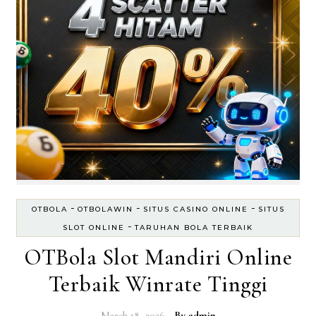
-
-
-
OTBOLA
OTBOLAWIN
SITUS CASINO ONLINE
SITUS
-
SLOT ONLINE
TARUHAN BOLA TERBAIK
OTBola Slot Mandiri Online
Terbaik Winrate Tinggi
March 18, 2026
- By
admin