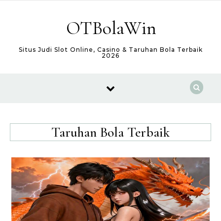
Skip to content
OTBolaWin
Situs Judi Slot Online, Casino & Taruhan Bola Terbaik
2026
Taruhan Bola Terbaik