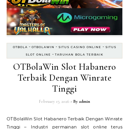
-
-
-
OTBOLA
OTBOLAWIN
SITUS CASINO ONLINE
SITUS
-
SLOT ONLINE
TARUHAN BOLA TERBAIK
OTBolaWin Slot Habanero
Terbaik Dengan Winrate
Tinggi
February 17, 2026
- By
admin
OTBolaWin Slot Habanero Terbaik Dengan Winrate
Tinggi – Industri permainan slot online terus