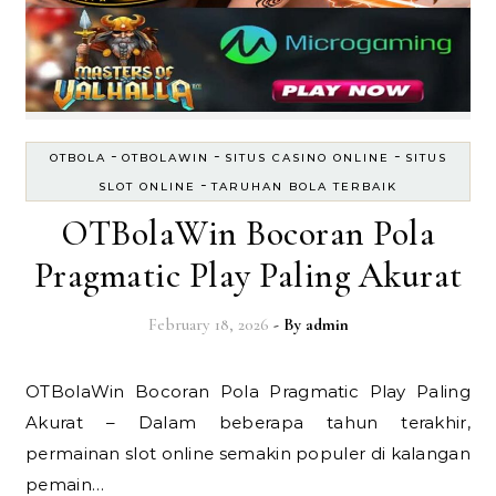
-
-
-
OTBOLA
OTBOLAWIN
SITUS CASINO ONLINE
SITUS
-
SLOT ONLINE
TARUHAN BOLA TERBAIK
OTBolaWin Bocoran Pola
Pragmatic Play Paling Akurat
February 18, 2026
- By
admin
OTBolaWin Bocoran Pola Pragmatic Play Paling
Akurat – Dalam beberapa tahun terakhir,
permainan slot online semakin populer di kalangan
pemain…