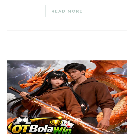
READ MORE