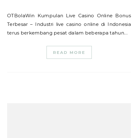
OTBolaWin Kumpulan Live Casino Online Bonus
Terbesar – Industri live casino online di Indonesia
terus berkembang pesat dalam beberapa tahun…
READ MORE